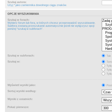
Szukaj autora:
Użyj * jako zamiennika dowolnego ciągu znaków.
OPCJE WYSZUKIWANIA
Szukaj w forach:
Wybierz forum lub fora, w których chcesz przeprowadzić wyszukiwanie.
Subfora zostaną przeszukanie automatycznie jeżeli nie wyłączysz opcji
poniżej “szukaj w subforach“.
Szukaj w subforach:
Tak
Szukaj w:
Tema
Tylk
Tylk
Tylk
Wyświetl wyniki jako:
Post
Sortuj wyniki według:
Wyniki z ostatnich:
Pokaż pierwsze: