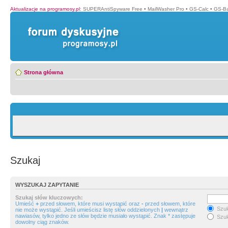
Aktualizacje na programosy.pl
:
SUPERAntiSpyware Free
•
MailWasher Pro
•
GS-Calc
•
GS-B
Strona główna
Szukaj
WYSZUKAJ ZAPYTANIE
Szukaj słów kluczowych:
Umieść
+
przed słowem, które musi wystąpić oraz
-
przed słowem, które
Szuk
nie może wystąpić. Jeśli umieścisz listę słów oddzielonych
|
wewnątrz
nawiasów, tylko jedno ze słów będzie musiało wystąpić. Znak * zastępuje
Szuk
dowolny ciąg znaków.