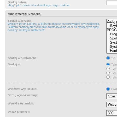
Szukaj autora:
Użyj * jako zamiennika dowolnego ciągu znaków.
OPCJE WYSZUKIWANIA
Szukaj w forach:
Wybierz forum lub fora, w których chcesz przeprowadzić wyszukiwanie.
Subfora zostaną przeszukanie automatycznie jeżeli nie wyłączysz opcji
poniżej “szukaj w subforach“.
Szukaj w subforach:
Tak
Szukaj w:
Tema
Tylk
Tylk
Tylk
Wyświetl wyniki jako:
Post
Sortuj wyniki według:
Wyniki z ostatnich:
Pokaż pierwsze: