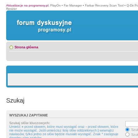
Aktualizacje na programosy.pl
:
PlayOn
•
Far Manager
•
Farbar Recovery Scan Tool
•
Q-Dir P
Resizer
Strona główna
Szukaj
WYSZUKAJ ZAPYTANIE
Szukaj słów kluczowych:
Umieść
+
przed słowem, które musi wystąpić oraz
-
przed słowem, które
Szuk
nie może wystąpić. Jeśli umieścisz listę słów oddzielonych
|
wewnątrz
nawiasów, tylko jedno ze słów będzie musiało wystąpić. Znak * zastępuje
Szuk
dowolny ciąg znaków.