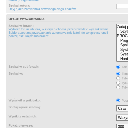
Szukaj autora:
Użyj * jako zamiennika dowolnego ciągu znaków.
OPCJE WYSZUKIWANIA
Szukaj w forach:
Wybierz forum lub fora, w których chcesz przeprowadzić wyszukiwanie.
Subfora zostaną przeszukanie automatycznie jeżeli nie wyłączysz opcji
poniżej “szukaj w subforach“.
Szukaj w subforach:
Tak
Szukaj w:
Tema
Tylk
Tylk
Tylk
Wyświetl wyniki jako:
Post
Sortuj wyniki według:
Wyniki z ostatnich:
Pokaż pierwsze: