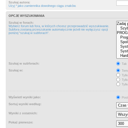
Szukaj autora:
Użyj * jako zamiennika dowolnego ciągu znaków.
OPCJE WYSZUKIWANIA
Szukaj w forach:
Wybierz forum lub fora, w których chcesz przeprowadzić wyszukiwanie.
Subfora zostaną przeszukanie automatycznie jeżeli nie wyłączysz opcji
poniżej “szukaj w subforach“.
Szukaj w subforach:
Tak
Szukaj w:
Tema
Tylk
Tylk
Tylk
Wyświetl wyniki jako:
Post
Sortuj wyniki według:
Wyniki z ostatnich:
Pokaż pierwsze: