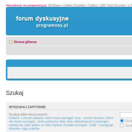
Aktualizacje na programosy.pl
:
GS-Base
•
Calibre Portable
•
Calibre
•
360 Total Security
•
n-
Strona główna
Szukaj
WYSZUKAJ ZAPYTANIE
Szukaj słów kluczowych:
Umieść
+
przed słowem, które musi wystąpić oraz
-
przed słowem, które
Szuk
nie może wystąpić. Jeśli umieścisz listę słów oddzielonych
|
wewnątrz
nawiasów, tylko jedno ze słów będzie musiało wystąpić. Znak * zastępuje
Szuk
dowolny ciąg znaków.