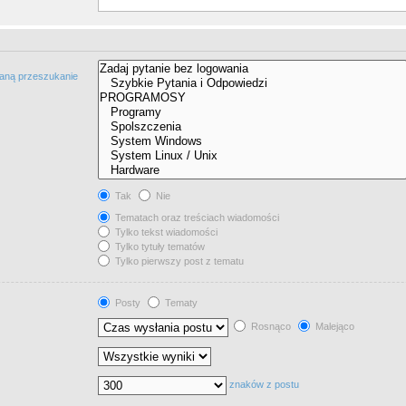
taną przeszukanie
Tak
Nie
Tematach oraz treściach wiadomości
Tylko tekst wiadomości
Tylko tytuły tematów
Tylko pierwszy post z tematu
Posty
Tematy
Rosnąco
Malejąco
znaków z postu