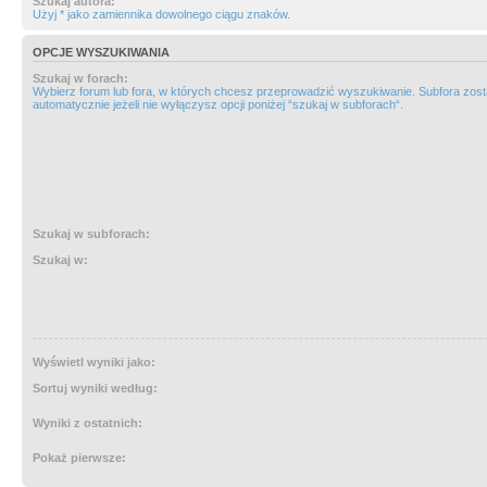
Szukaj autora:
Użyj * jako zamiennika dowolnego ciągu znaków.
OPCJE WYSZUKIWANIA
Szukaj w forach:
Wybierz forum lub fora, w których chcesz przeprowadzić wyszukiwanie. Subfora zos
automatycznie jeżeli nie wyłączysz opcji poniżej “szukaj w subforach“.
Szukaj w subforach:
Szukaj w:
Wyświetl wyniki jako:
Sortuj wyniki według:
Wyniki z ostatnich:
Pokaż pierwsze: