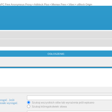
isPC Free Anonymous Proxy
•
Adblock Plus
•
Mixmax Free
•
Viber
•
uBlock Origin
OGŁOSZENIE:
tąpić. Jeśli
Szukaj wszystkich słów lub wyrażenia jeśli wpisano
siało wystąpić.
Szukaj któregokolwiek słowa