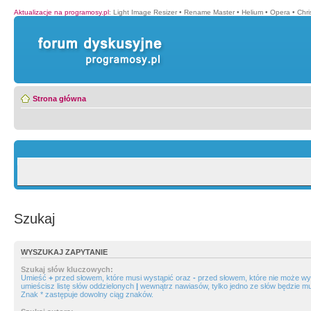
Aktualizacje na programosy.pl
:
Light Image Resizer
•
Rename Master
•
Helium
•
Opera
•
Chr
Strona główna
Szukaj
WYSZUKAJ ZAPYTANIE
Szukaj słów kluczowych:
Umieść
+
przed słowem, które musi wystąpić oraz
-
przed słowem, które nie może wys
umieścisz listę słów oddzielonych
|
wewnątrz nawiasów, tylko jedno ze słów będzie mu
Znak * zastępuje dowolny ciąg znaków.