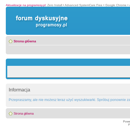
Aktualizacje na programosy.pl
:
Zero Install
•
Advanced SystemCare Free
•
Google Chrome
•
Strona główna
Informacja
Przepraszamy, ale nie możesz teraz użyć wyszukiwarki. Spróbuj ponownie za 
Strona główna
Powe
F