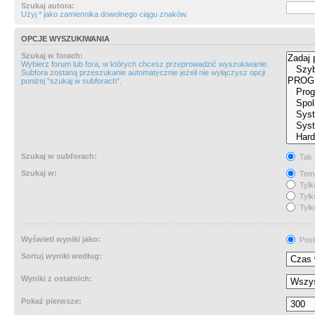
Szukaj autora:
Użyj * jako zamiennika dowolnego ciągu znaków.
OPCJE WYSZUKIWANIA
Szukaj w forach:
Wybierz forum lub fora, w których chcesz przeprowadzić wyszukiwanie.
Subfora zostaną przeszukanie automatycznie jeżeli nie wyłączysz opcji
poniżej “szukaj w subforach“.
Szukaj w subforach:
Tak
Szukaj w:
Tema
Tylk
Tylk
Tylk
Wyświetl wyniki jako:
Post
Sortuj wyniki według:
Wyniki z ostatnich:
Pokaż pierwsze: