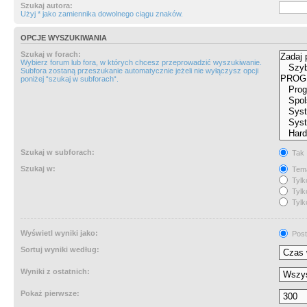
Szukaj autora:
Użyj * jako zamiennika dowolnego ciągu znaków.
OPCJE WYSZUKIWANIA
Szukaj w forach:
Wybierz forum lub fora, w których chcesz przeprowadzić wyszukiwanie.
Subfora zostaną przeszukanie automatycznie jeżeli nie wyłączysz opcji
poniżej “szukaj w subforach“.
Szukaj w subforach:
Tak
Szukaj w:
Tema
Tylk
Tylk
Tylk
Wyświetl wyniki jako:
Post
Sortuj wyniki według:
Wyniki z ostatnich:
Pokaż pierwsze: