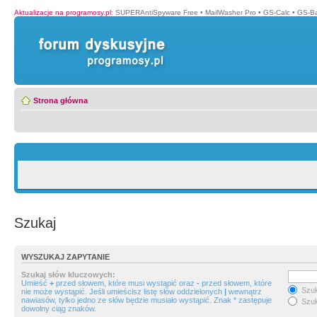
Aktualizacje na programosy.pl
:
SUPERAntiSpyware Free
•
MailWasher Pro
•
GS-Calc
•
GS-B
Strona główna
Szukaj
WYSZUKAJ ZAPYTANIE
Szukaj słów kluczowych:
Umieść
+
przed słowem, które musi wystąpić oraz
-
przed słowem, które
Szuk
nie może wystąpić. Jeśli umieścisz listę słów oddzielonych
|
wewnątrz
nawiasów, tylko jedno ze słów będzie musiało wystąpić. Znak * zastępuje
Szuk
dowolny ciąg znaków.