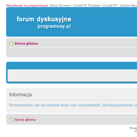
Aktualizacje na programosy.pl
:
Brave Browser
•
CrossFTP Portable
•
CrossFTP
•
System Mec
Strona główna
Informacja
Przepraszamy, ale nie możesz teraz użyć wyszukiwarki. Spróbuj ponownie za 
Strona główna
Powe
F