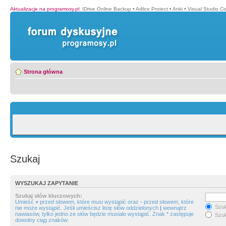
Aktualizacje na programosy.pl
:
IDrive Online Backup
•
Adlice Protect
•
Anki
•
Visual Studio C
Strona główna
Szukaj
WYSZUKAJ ZAPYTANIE
Szukaj słów kluczowych:
Umieść
+
przed słowem, które musi wystąpić oraz
-
przed słowem, które
Szuk
nie może wystąpić. Jeśli umieścisz listę słów oddzielonych
|
wewnątrz
nawiasów, tylko jedno ze słów będzie musiało wystąpić. Znak * zastępuje
Szuk
dowolny ciąg znaków.