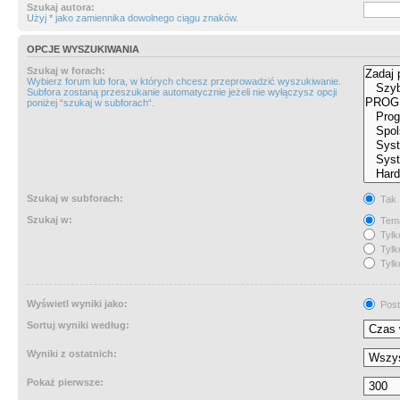
Szukaj autora:
Użyj * jako zamiennika dowolnego ciągu znaków.
OPCJE WYSZUKIWANIA
Szukaj w forach:
Wybierz forum lub fora, w których chcesz przeprowadzić wyszukiwanie.
Subfora zostaną przeszukanie automatycznie jeżeli nie wyłączysz opcji
poniżej “szukaj w subforach“.
Szukaj w subforach:
Tak
Szukaj w:
Tema
Tylk
Tylk
Tylk
Wyświetl wyniki jako:
Post
Sortuj wyniki według:
Wyniki z ostatnich:
Pokaż pierwsze: