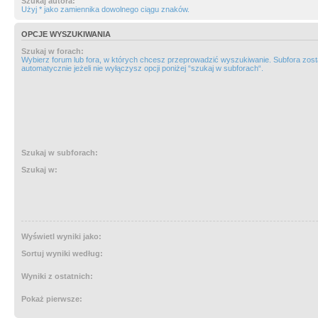
Szukaj autora:
Użyj * jako zamiennika dowolnego ciągu znaków.
OPCJE WYSZUKIWANIA
Szukaj w forach:
Wybierz forum lub fora, w których chcesz przeprowadzić wyszukiwanie. Subfora zos
automatycznie jeżeli nie wyłączysz opcji poniżej “szukaj w subforach“.
Szukaj w subforach:
Szukaj w:
Wyświetl wyniki jako:
Sortuj wyniki według:
Wyniki z ostatnich:
Pokaż pierwsze: