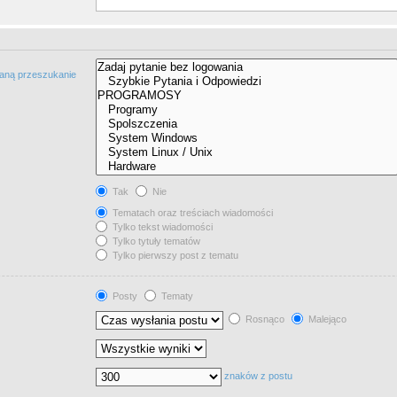
taną przeszukanie
Tak
Nie
Tematach oraz treściach wiadomości
Tylko tekst wiadomości
Tylko tytuły tematów
Tylko pierwszy post z tematu
Posty
Tematy
Rosnąco
Malejąco
znaków z postu