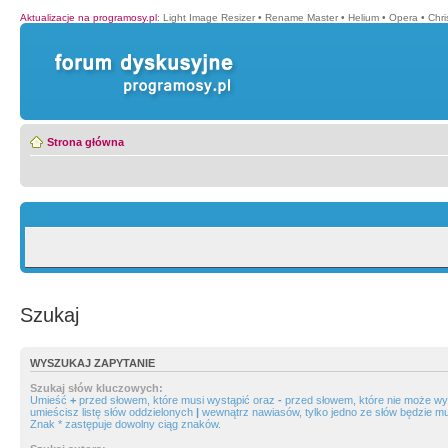
Aktualizacje na programosy.pl
:
Light Image Resizer
•
Rename Master
•
Helium
•
Opera
•
Chr
Strona główna
Szukaj
WYSZUKAJ ZAPYTANIE
Szukaj słów kluczowych:
Umieść
+
przed słowem, które musi wystąpić oraz
-
przed słowem, które nie może wys
umieścisz listę słów oddzielonych
|
wewnątrz nawiasów, tylko jedno ze słów będzie mu
Znak * zastępuje dowolny ciąg znaków.