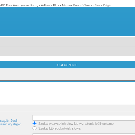
isPC Free Anonymous Proxy
•
Adblock Plus
•
Mixmax Free
•
Viber
•
uBlock Origin
OGŁOSZENIE:
tąpić. Jeśli
Szukaj wszystkich słów lub wyrażenia jeśli wpisano
siało wystąpić.
Szukaj któregokolwiek słowa