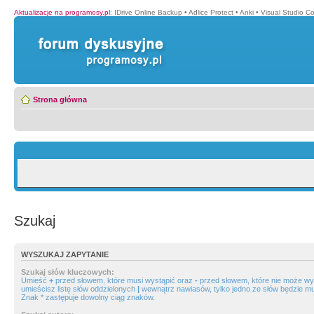
Aktualizacje na programosy.pl
:
IDrive Online Backup
•
Adlice Protect
•
Anki
•
Visual Studio C
Strona główna
Szukaj
WYSZUKAJ ZAPYTANIE
Szukaj słów kluczowych:
Umieść
+
przed słowem, które musi wystąpić oraz
-
przed słowem, które nie może wys
umieścisz listę słów oddzielonych
|
wewnątrz nawiasów, tylko jedno ze słów będzie mu
Znak * zastępuje dowolny ciąg znaków.