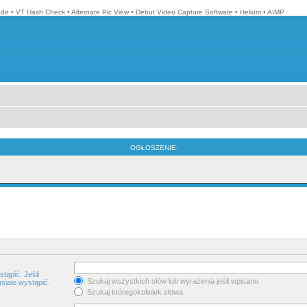
ode
•
VT Hash Check
•
Alternate Pic View
•
Debut Video Capture Software
•
Helium
•
AIMP
OGŁOSZENIE:
tąpić. Jeśli
Szukaj wszystkich słów lub wyrażenia jeśli wpisano
siało wystąpić.
Szukaj któregokolwiek słowa