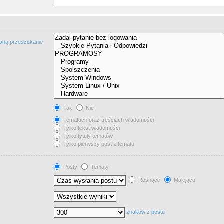
taną przeszukanie
Tak
Nie
Tematach oraz treściach wiadomości
Tylko tekst wiadomości
Tylko tytuły tematów
Tylko pierwszy post z tematu
Posty
Tematy
Rosnąco
Malejąco
znaków z postu