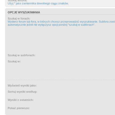
Szukaj autora:
Użyj * jako zamiennika dowolnego ciągu znaków.
OPCJE WYSZUKIWANIA
Szukaj w forach:
Wybierz forum lub fora, w których chcesz przeprowadzić wyszukiwanie. Subfora zos
automatycznie jeżeli nie wyłączysz opcji poniżej “szukaj w subforach“.
Szukaj w subforach:
Szukaj w:
Wyświetl wyniki jako:
Sortuj wyniki według:
Wyniki z ostatnich:
Pokaż pierwsze: