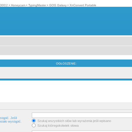
3001!
•
Honeycam
•
TypingMaster
•
GOG Galaxy
•
XnConvert Portable
OGŁOSZENIE:
tąpić. Jeśli
Szukaj wszystkich słów lub wyrażenia jeśli wpisano
siało wystąpić.
Szukaj któregokolwiek słowa