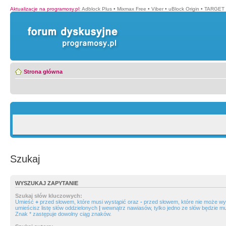
Aktualizacje na programosy.pl
:
Adblock Plus
•
Mixmax Free
•
Viber
•
uBlock Origin
•
TARGET 
Strona główna
Szukaj
WYSZUKAJ ZAPYTANIE
Szukaj słów kluczowych:
Umieść
+
przed słowem, które musi wystąpić oraz
-
przed słowem, które nie może wys
umieścisz listę słów oddzielonych
|
wewnątrz nawiasów, tylko jedno ze słów będzie mu
Znak * zastępuje dowolny ciąg znaków.