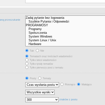
taną przeszukanie
Tak
Nie
Tematach oraz treściach wiadomości
Tylko tekst wiadomości
Tylko tytuły tematów
Tylko pierwszy post z tematu
Posty
Tematy
Rosnąco
Malejąco
znaków z postu