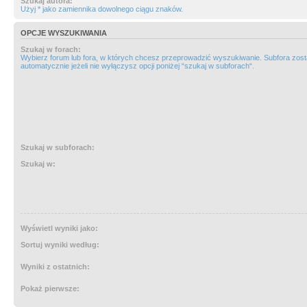
Szukaj autora:
Użyj * jako zamiennika dowolnego ciągu znaków.
OPCJE WYSZUKIWANIA
Szukaj w forach:
Wybierz forum lub fora, w których chcesz przeprowadzić wyszukiwanie. Subfora zos
automatycznie jeżeli nie wyłączysz opcji poniżej “szukaj w subforach“.
Szukaj w subforach:
Szukaj w:
Wyświetl wyniki jako:
Sortuj wyniki według:
Wyniki z ostatnich:
Pokaż pierwsze: