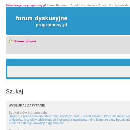
Aktualizacje na programosy.pl
:
Brave Browser
•
CrossFTP Portable
•
CrossFTP
•
System Mec
Strona główna
Szukaj
WYSZUKAJ ZAPYTANIE
Szukaj słów kluczowych:
Umieść
+
przed słowem, które musi wystąpić oraz
-
przed słowem, które nie może wys
umieścisz listę słów oddzielonych
|
wewnątrz nawiasów, tylko jedno ze słów będzie mu
Znak * zastępuje dowolny ciąg znaków.