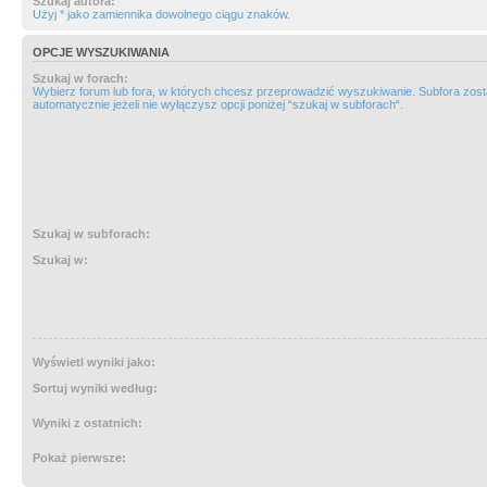
Szukaj autora:
Użyj * jako zamiennika dowolnego ciągu znaków.
OPCJE WYSZUKIWANIA
Szukaj w forach:
Wybierz forum lub fora, w których chcesz przeprowadzić wyszukiwanie. Subfora zos
automatycznie jeżeli nie wyłączysz opcji poniżej “szukaj w subforach“.
Szukaj w subforach:
Szukaj w:
Wyświetl wyniki jako:
Sortuj wyniki według:
Wyniki z ostatnich:
Pokaż pierwsze: