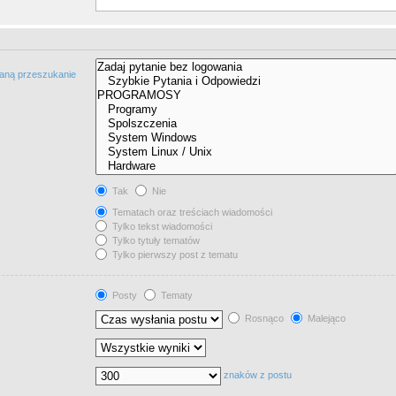
taną przeszukanie
Tak
Nie
Tematach oraz treściach wiadomości
Tylko tekst wiadomości
Tylko tytuły tematów
Tylko pierwszy post z tematu
Posty
Tematy
Rosnąco
Malejąco
znaków z postu