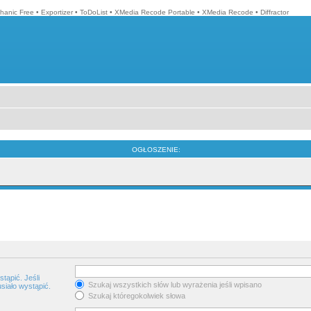
hanic Free
•
Exportizer
•
ToDoList
•
XMedia Recode Portable
•
XMedia Recode
•
Diffractor
OGŁOSZENIE:
tąpić. Jeśli
Szukaj wszystkich słów lub wyrażenia jeśli wpisano
siało wystąpić.
Szukaj któregokolwiek słowa