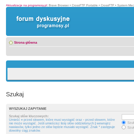
Aktualizacje na programosy.pl
:
Brave Browser
•
CrossFTP Portable
•
CrossFTP
•
System Mec
Strona główna
Szukaj
WYSZUKAJ ZAPYTANIE
Szukaj słów kluczowych:
Umieść
+
przed słowem, które musi wystąpić oraz
-
przed słowem, które
Szuk
nie może wystąpić. Jeśli umieścisz listę słów oddzielonych
|
wewnątrz
nawiasów, tylko jedno ze słów będzie musiało wystąpić. Znak * zastępuje
Szuk
dowolny ciąg znaków.