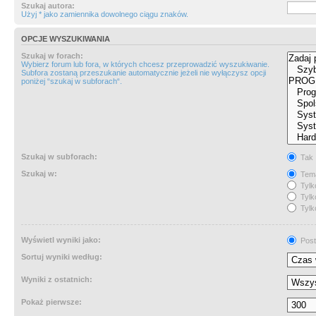
Szukaj autora:
Użyj * jako zamiennika dowolnego ciągu znaków.
OPCJE WYSZUKIWANIA
Szukaj w forach:
Wybierz forum lub fora, w których chcesz przeprowadzić wyszukiwanie.
Subfora zostaną przeszukanie automatycznie jeżeli nie wyłączysz opcji
poniżej “szukaj w subforach“.
Szukaj w subforach:
Tak
Szukaj w:
Tema
Tylk
Tylk
Tylk
Wyświetl wyniki jako:
Post
Sortuj wyniki według:
Wyniki z ostatnich:
Pokaż pierwsze: