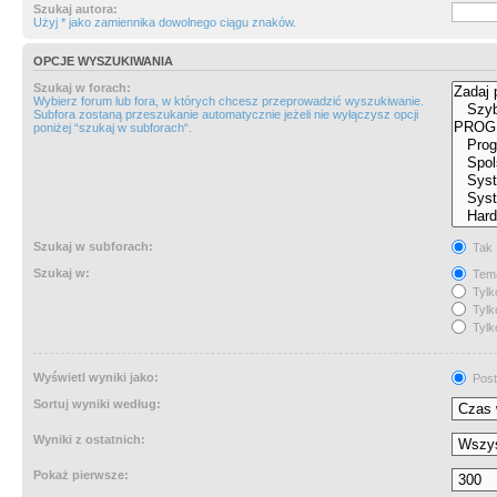
Szukaj autora:
Użyj * jako zamiennika dowolnego ciągu znaków.
OPCJE WYSZUKIWANIA
Szukaj w forach:
Wybierz forum lub fora, w których chcesz przeprowadzić wyszukiwanie.
Subfora zostaną przeszukanie automatycznie jeżeli nie wyłączysz opcji
poniżej “szukaj w subforach“.
Szukaj w subforach:
Tak
Szukaj w:
Tema
Tylk
Tylk
Tylk
Wyświetl wyniki jako:
Post
Sortuj wyniki według:
Wyniki z ostatnich:
Pokaż pierwsze: