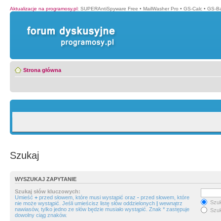
Aktualizacje na programosy.pl
:
SUPERAntiSpyware Free
•
MailWasher Pro
•
GS-Calc
•
GS-B
Strona główna
Szukaj
WYSZUKAJ ZAPYTANIE
Szukaj słów kluczowych:
Umieść
+
przed słowem, które musi wystąpić oraz
-
przed słowem, które
Szuk
nie może wystąpić. Jeśli umieścisz listę słów oddzielonych
|
wewnątrz
nawiasów, tylko jedno ze słów będzie musiało wystąpić. Znak * zastępuje
Szuk
dowolny ciąg znaków.