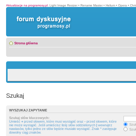
Aktualizacje na programosy.pl
:
Light Image Resizer
•
Rename Master
•
Helium
•
Opera
•
Chr
Strona główna
Szukaj
WYSZUKAJ ZAPYTANIE
Szukaj słów kluczowych:
Umieść
+
przed słowem, które musi wystąpić oraz
-
przed słowem, które
Szuk
nie może wystąpić. Jeśli umieścisz listę słów oddzielonych
|
wewnątrz
nawiasów, tylko jedno ze słów będzie musiało wystąpić. Znak * zastępuje
Szuk
dowolny ciąg znaków.