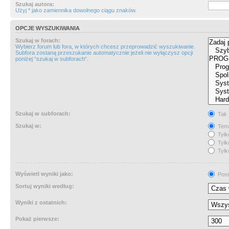
Szukaj autora:
Użyj * jako zamiennika dowolnego ciągu znaków.
OPCJE WYSZUKIWANIA
Szukaj w forach:
Wybierz forum lub fora, w których chcesz przeprowadzić wyszukiwanie.
Subfora zostaną przeszukanie automatycznie jeżeli nie wyłączysz opcji
poniżej “szukaj w subforach“.
Szukaj w subforach:
Tak
Szukaj w:
Tema
Tylk
Tylk
Tylk
Wyświetl wyniki jako:
Post
Sortuj wyniki według:
Wyniki z ostatnich:
Pokaż pierwsze: