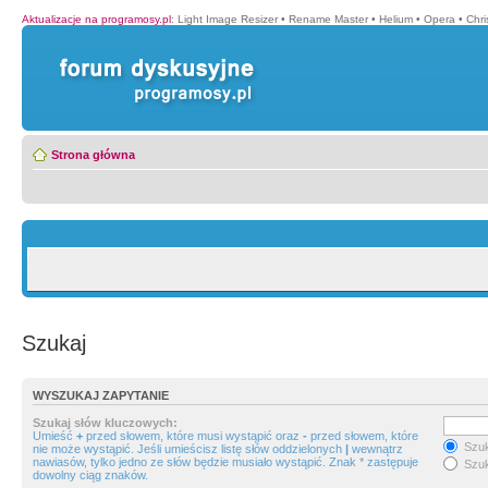
Aktualizacje na programosy.pl
:
Light Image Resizer
•
Rename Master
•
Helium
•
Opera
•
Chr
Strona główna
Szukaj
WYSZUKAJ ZAPYTANIE
Szukaj słów kluczowych:
Umieść
+
przed słowem, które musi wystąpić oraz
-
przed słowem, które
Szuk
nie może wystąpić. Jeśli umieścisz listę słów oddzielonych
|
wewnątrz
nawiasów, tylko jedno ze słów będzie musiało wystąpić. Znak * zastępuje
Szuk
dowolny ciąg znaków.