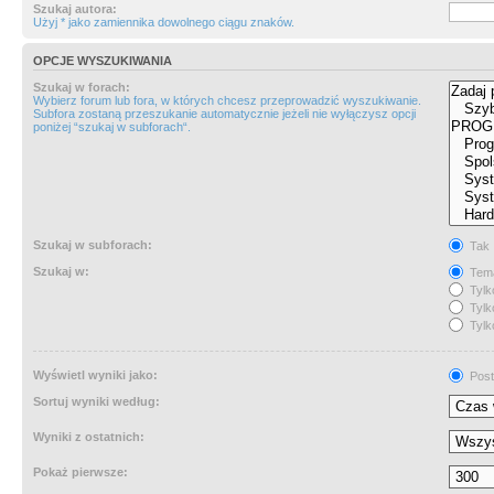
Szukaj autora:
Użyj * jako zamiennika dowolnego ciągu znaków.
OPCJE WYSZUKIWANIA
Szukaj w forach:
Wybierz forum lub fora, w których chcesz przeprowadzić wyszukiwanie.
Subfora zostaną przeszukanie automatycznie jeżeli nie wyłączysz opcji
poniżej “szukaj w subforach“.
Szukaj w subforach:
Tak
Szukaj w:
Tema
Tylk
Tylk
Tylk
Wyświetl wyniki jako:
Post
Sortuj wyniki według:
Wyniki z ostatnich:
Pokaż pierwsze: