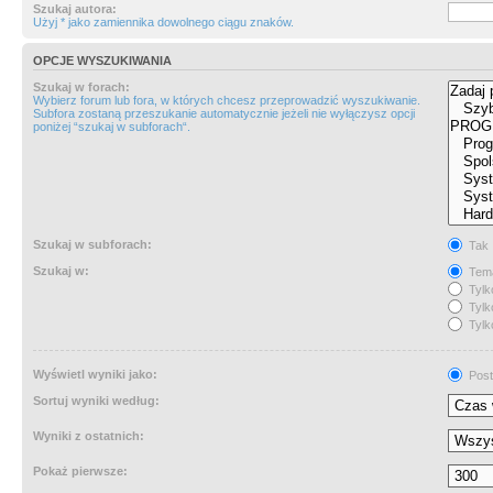
Szukaj autora:
Użyj * jako zamiennika dowolnego ciągu znaków.
OPCJE WYSZUKIWANIA
Szukaj w forach:
Wybierz forum lub fora, w których chcesz przeprowadzić wyszukiwanie.
Subfora zostaną przeszukanie automatycznie jeżeli nie wyłączysz opcji
poniżej “szukaj w subforach“.
Szukaj w subforach:
Tak
Szukaj w:
Tema
Tylk
Tylk
Tylk
Wyświetl wyniki jako:
Post
Sortuj wyniki według:
Wyniki z ostatnich:
Pokaż pierwsze: