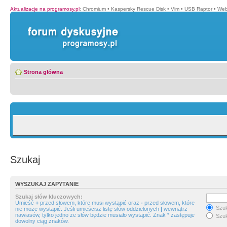
Aktualizacje na programosy.pl
:
Chromium
•
Kaspersky Rescue Disk
•
Vim
•
USB Raptor
•
Web
Strona główna
Szukaj
WYSZUKAJ ZAPYTANIE
Szukaj słów kluczowych:
Umieść
+
przed słowem, które musi wystąpić oraz
-
przed słowem, które
Szuk
nie może wystąpić. Jeśli umieścisz listę słów oddzielonych
|
wewnątrz
nawiasów, tylko jedno ze słów będzie musiało wystąpić. Znak * zastępuje
Szuk
dowolny ciąg znaków.