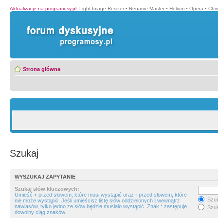
Aktualizacje na programosy.pl
:
Light Image Resizer
•
Rename Master
•
Helium
•
Opera
•
Chr
Strona główna
Szukaj
WYSZUKAJ ZAPYTANIE
Szukaj słów kluczowych:
Umieść
+
przed słowem, które musi wystąpić oraz
-
przed słowem, które
Szuk
nie może wystąpić. Jeśli umieścisz listę słów oddzielonych
|
wewnątrz
nawiasów, tylko jedno ze słów będzie musiało wystąpić. Znak * zastępuje
Szuk
dowolny ciąg znaków.