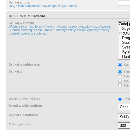
Szukaj autora:
Użyj * jako zamiennika dowolnego ciągu znaków.
OPCJE WYSZUKIWANIA
Szukaj w forach:
Wybierz forum lub fora, w których chcesz przeprowadzić wyszukiwanie.
Subfora zostaną przeszukanie automatycznie jeżeli nie wyłączysz opcji
poniżej “szukaj w subforach“.
Szukaj w subforach:
Tak
Szukaj w:
Tema
Tylk
Tylk
Tylk
Wyświetl wyniki jako:
Post
Sortuj wyniki według:
Wyniki z ostatnich:
Pokaż pierwsze: