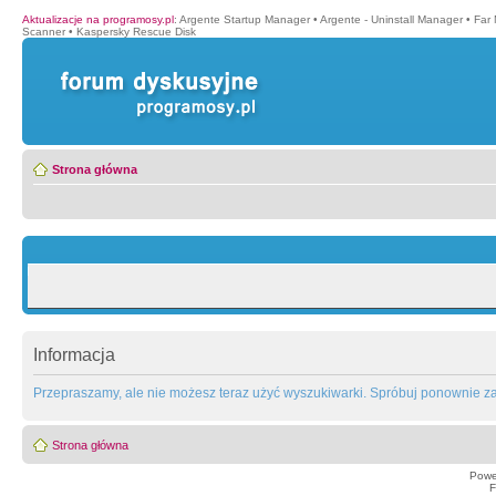
Aktualizacje na programosy.pl
:
Argente Startup Manager
•
Argente - Uninstall Manager
•
Far
Scanner
•
Kaspersky Rescue Disk
Strona główna
Informacja
Przepraszamy, ale nie możesz teraz użyć wyszukiwarki. Spróbuj ponownie za 
Strona główna
Powe
F