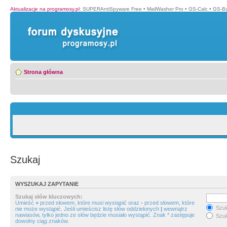
Aktualizacje na programosy.pl
:
SUPERAntiSpyware Free
•
MailWasher Pro
•
GS-Calc
•
GS-B
Strona główna
Szukaj
WYSZUKAJ ZAPYTANIE
Szukaj słów kluczowych:
Umieść
+
przed słowem, które musi wystąpić oraz
-
przed słowem, które
Szuk
nie może wystąpić. Jeśli umieścisz listę słów oddzielonych
|
wewnątrz
nawiasów, tylko jedno ze słów będzie musiało wystąpić. Znak * zastępuje
Szuk
dowolny ciąg znaków.