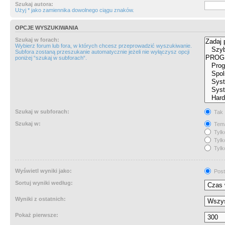
Szukaj autora:
Użyj * jako zamiennika dowolnego ciągu znaków.
OPCJE WYSZUKIWANIA
Szukaj w forach:
Wybierz forum lub fora, w których chcesz przeprowadzić wyszukiwanie.
Subfora zostaną przeszukanie automatycznie jeżeli nie wyłączysz opcji
poniżej “szukaj w subforach“.
Szukaj w subforach:
Tak
Szukaj w:
Tema
Tylk
Tylk
Tylk
Wyświetl wyniki jako:
Post
Sortuj wyniki według:
Wyniki z ostatnich:
Pokaż pierwsze: