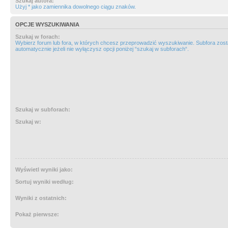
Szukaj autora:
Użyj * jako zamiennika dowolnego ciągu znaków.
OPCJE WYSZUKIWANIA
Szukaj w forach:
Wybierz forum lub fora, w których chcesz przeprowadzić wyszukiwanie. Subfora zos
automatycznie jeżeli nie wyłączysz opcji poniżej “szukaj w subforach“.
Szukaj w subforach:
Szukaj w:
Wyświetl wyniki jako:
Sortuj wyniki według:
Wyniki z ostatnich:
Pokaż pierwsze: