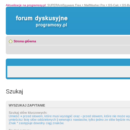
Aktualizacje na programosy.pl
:
SUPERAntiSpyware Free
•
MailWasher Pro
•
GS-Calc
•
GS-B
Strona główna
Szukaj
WYSZUKAJ ZAPYTANIE
Szukaj słów kluczowych:
Umieść
+
przed słowem, które musi wystąpić oraz
-
przed słowem, które nie może wys
umieścisz listę słów oddzielonych
|
wewnątrz nawiasów, tylko jedno ze słów będzie mu
Znak * zastępuje dowolny ciąg znaków.