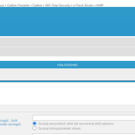
ase
•
Calibre Portable
•
Calibre
•
360 Total Security
•
n-Track Studio
•
AIMP
OGŁOSZENIE:
tąpić. Jeśli
Szukaj wszystkich słów lub wyrażenia jeśli wpisano
siało wystąpić.
Szukaj któregokolwiek słowa