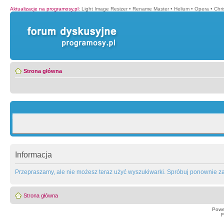
Aktualizacje na programosy.pl
:
Light Image Resizer
•
Rename Master
•
Helium
•
Opera
•
Chr
Strona główna
Informacja
Przepraszamy, ale nie możesz teraz użyć wyszukiwarki. Spróbuj ponownie za 
Strona główna
Powe
F