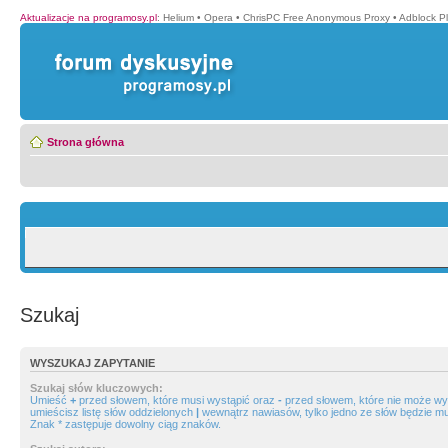
Aktualizacje na programosy.pl
:
Helium
•
Opera
•
ChrisPC Free Anonymous Proxy
•
Adblock P
Strona główna
Szukaj
WYSZUKAJ ZAPYTANIE
Szukaj słów kluczowych:
Umieść
+
przed słowem, które musi wystąpić oraz
-
przed słowem, które nie może wys
umieścisz listę słów oddzielonych
|
wewnątrz nawiasów, tylko jedno ze słów będzie mu
Znak * zastępuje dowolny ciąg znaków.