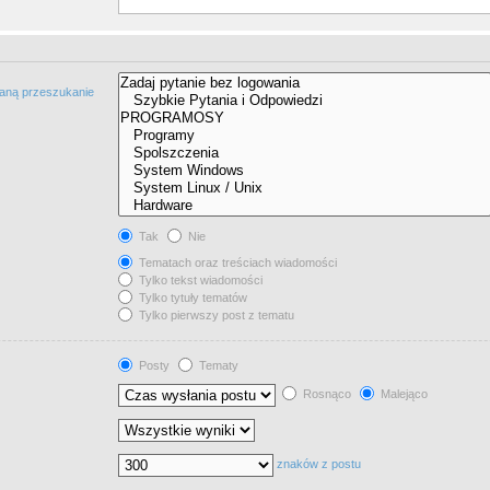
taną przeszukanie
Tak
Nie
Tematach oraz treściach wiadomości
Tylko tekst wiadomości
Tylko tytuły tematów
Tylko pierwszy post z tematu
Posty
Tematy
Rosnąco
Malejąco
znaków z postu