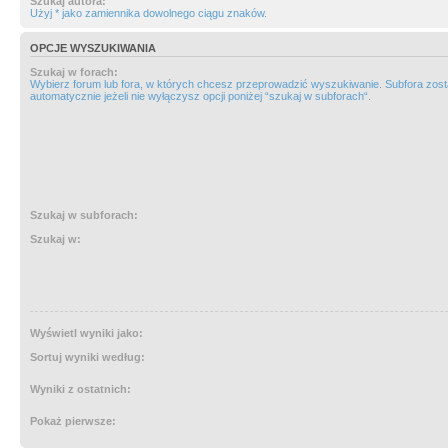
Szukaj autora:
Użyj * jako zamiennika dowolnego ciągu znaków.
OPCJE WYSZUKIWANIA
Szukaj w forach:
Wybierz forum lub fora, w których chcesz przeprowadzić wyszukiwanie. Subfora zos
automatycznie jeżeli nie wyłączysz opcji poniżej “szukaj w subforach“.
Szukaj w subforach:
Szukaj w:
Wyświetl wyniki jako:
Sortuj wyniki według:
Wyniki z ostatnich:
Pokaż pierwsze: