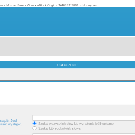
lus
•
Mixmax Free
•
Viber
•
uBlock Origin
•
TARGET 3001!
•
Honeycam
OGŁOSZENIE:
tąpić. Jeśli
Szukaj wszystkich słów lub wyrażenia jeśli wpisano
siało wystąpić.
Szukaj któregokolwiek słowa