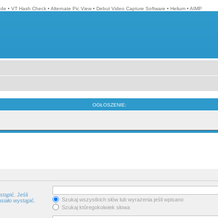
ode
•
VT Hash Check
•
Alternate Pic View
•
Debut Video Capture Software
•
Helium
•
AIMP
OGŁOSZENIE:
tąpić. Jeśli
Szukaj wszystkich słów lub wyrażenia jeśli wpisano
siało wystąpić.
Szukaj któregokolwiek słowa