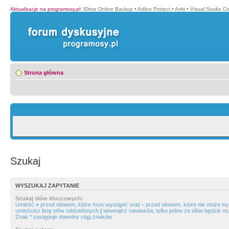
Aktualizacje na programosy.pl
:
IDrive Online Backup
•
Adlice Protect
•
Anki
•
Visual Studio C
Strona główna
Szukaj
WYSZUKAJ ZAPYTANIE
Szukaj słów kluczowych:
Umieść
+
przed słowem, które musi wystąpić oraz
-
przed słowem, które nie może wys
umieścisz listę słów oddzielonych
|
wewnątrz nawiasów, tylko jedno ze słów będzie mu
Znak * zastępuje dowolny ciąg znaków.