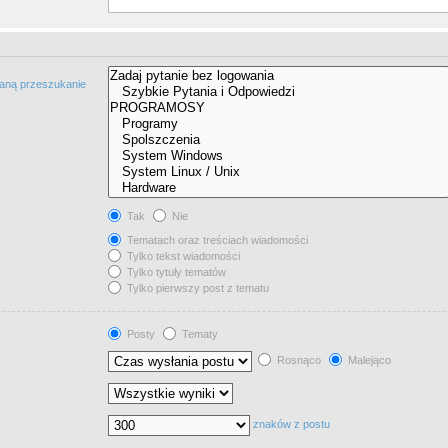
taną przeszukanie
Tak
Nie
Tematach oraz treściach wiadomości
Tylko tekst wiadomości
Tylko tytuły tematów
Tylko pierwszy post z tematu
Posty
Tematy
Rosnąco
Malejąco
znaków z postu