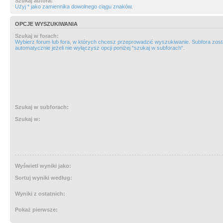
Szukaj autora:
Użyj * jako zamiennika dowolnego ciągu znaków.
OPCJE WYSZUKIWANIA
Szukaj w forach:
Wybierz forum lub fora, w których chcesz przeprowadzić wyszukiwanie. Subfora zos
automatycznie jeżeli nie wyłączysz opcji poniżej “szukaj w subforach“.
Szukaj w subforach:
Szukaj w:
Wyświetl wyniki jako:
Sortuj wyniki według:
Wyniki z ostatnich:
Pokaż pierwsze: