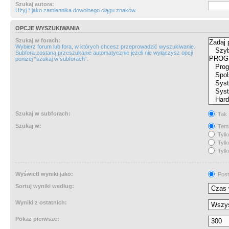
Szukaj autora:
Użyj * jako zamiennika dowolnego ciągu znaków.
OPCJE WYSZUKIWANIA
Szukaj w forach:
Wybierz forum lub fora, w których chcesz przeprowadzić wyszukiwanie.
Subfora zostaną przeszukanie automatycznie jeżeli nie wyłączysz opcji
poniżej “szukaj w subforach“.
Szukaj w subforach:
Tak
Szukaj w:
Tema
Tylk
Tylk
Tylk
Wyświetl wyniki jako:
Post
Sortuj wyniki według:
Wyniki z ostatnich:
Pokaż pierwsze: