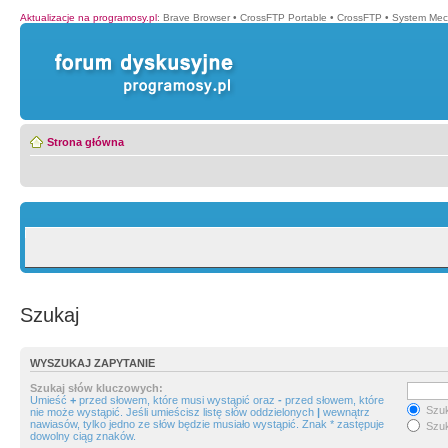
Aktualizacje na programosy.pl
:
Brave Browser
•
CrossFTP Portable
•
CrossFTP
•
System Mec
Strona główna
Szukaj
WYSZUKAJ ZAPYTANIE
Szukaj słów kluczowych:
Umieść
+
przed słowem, które musi wystąpić oraz
-
przed słowem, które
Szuk
nie może wystąpić. Jeśli umieścisz listę słów oddzielonych
|
wewnątrz
nawiasów, tylko jedno ze słów będzie musiało wystąpić. Znak * zastępuje
Szuk
dowolny ciąg znaków.