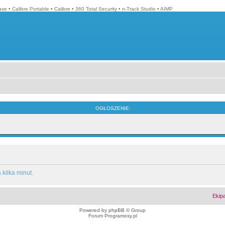
ase
•
Calibre Portable
•
Calibre
•
360 Total Security
•
n-Track Studio
•
AIMP
OGŁOSZENIE:
kilka minut.
Ekip
Powered by
phpBB
© Group
Forum Programosy.pl