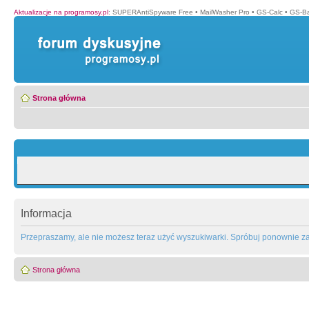
Aktualizacje na programosy.pl
:
SUPERAntiSpyware Free
•
MailWasher Pro
•
GS-Calc
•
GS-B
Strona główna
Informacja
Przepraszamy, ale nie możesz teraz użyć wyszukiwarki. Spróbuj ponownie za 
Strona główna