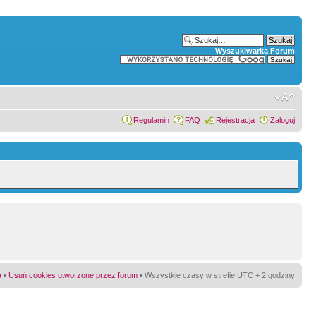
Wyszukiwarka Forum
Regulamin
FAQ
Rejestracja
Zaloguj
a
•
Usuń cookies utworzone przez forum
• Wszystkie czasy w strefie UTC + 2 godziny