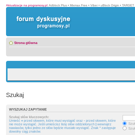
Aktualizacje na programosy.pl
:
Adblock Plus
•
Mixmax Free
•
Viber
•
uBlock Origin
•
TARGET 
Strona główna
Szukaj
WYSZUKAJ ZAPYTANIE
Szukaj słów kluczowych:
Umieść
+
przed słowem, które musi wystąpić oraz
-
przed słowem, które
Szuk
nie może wystąpić. Jeśli umieścisz listę słów oddzielonych
|
wewnątrz
nawiasów, tylko jedno ze słów będzie musiało wystąpić. Znak * zastępuje
Szuk
dowolny ciąg znaków.