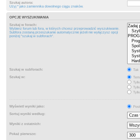
Szukaj autora:
Użyj * jako zamiennika dowolnego ciągu znaków.
OPCJE WYSZUKIWANIA
Szukaj w forach:
Wybierz forum lub fora, w których chcesz przeprowadzić wyszukiwanie.
Subfora zostaną przeszukanie automatycznie jeżeli nie wyłączysz opcji
poniżej “szukaj w subforach“.
Szukaj w subforach:
Tak
Szukaj w:
Tema
Tylk
Tylk
Tylk
Wyświetl wyniki jako:
Post
Sortuj wyniki według:
Wyniki z ostatnich:
Pokaż pierwsze: