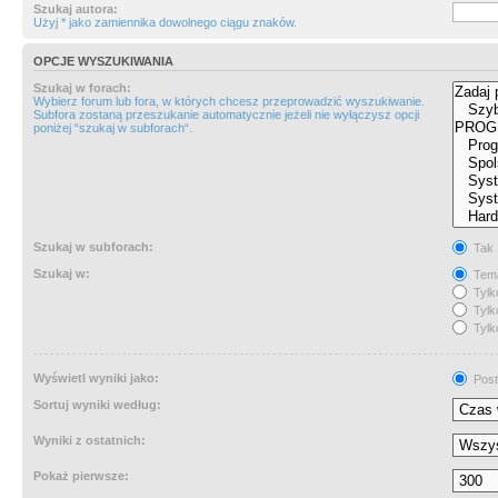
Szukaj autora:
Użyj * jako zamiennika dowolnego ciągu znaków.
OPCJE WYSZUKIWANIA
Szukaj w forach:
Wybierz forum lub fora, w których chcesz przeprowadzić wyszukiwanie.
Subfora zostaną przeszukanie automatycznie jeżeli nie wyłączysz opcji
poniżej “szukaj w subforach“.
Szukaj w subforach:
Tak
Szukaj w:
Tema
Tylk
Tylk
Tylk
Wyświetl wyniki jako:
Post
Sortuj wyniki według:
Wyniki z ostatnich:
Pokaż pierwsze: