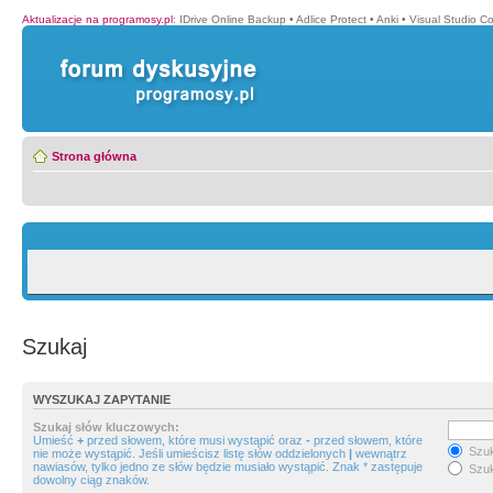
Aktualizacje na programosy.pl
:
IDrive Online Backup
•
Adlice Protect
•
Anki
•
Visual Studio C
Strona główna
Szukaj
WYSZUKAJ ZAPYTANIE
Szukaj słów kluczowych:
Umieść
+
przed słowem, które musi wystąpić oraz
-
przed słowem, które
Szuk
nie może wystąpić. Jeśli umieścisz listę słów oddzielonych
|
wewnątrz
nawiasów, tylko jedno ze słów będzie musiało wystąpić. Znak * zastępuje
Szuk
dowolny ciąg znaków.