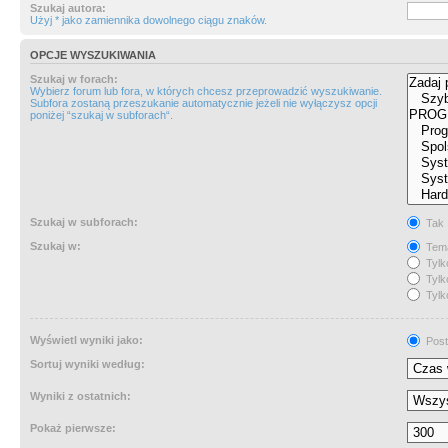
Szukaj autora:
Użyj * jako zamiennika dowolnego ciągu znaków.
OPCJE WYSZUKIWANIA
Szukaj w forach:
Wybierz forum lub fora, w których chcesz przeprowadzić wyszukiwanie.
Subfora zostaną przeszukanie automatycznie jeżeli nie wyłączysz opcji
poniżej “szukaj w subforach“.
Szukaj w subforach:
Tak
Szukaj w:
Tema
Tylk
Tylk
Tylk
Wyświetl wyniki jako:
Post
Sortuj wyniki według:
Wyniki z ostatnich:
Pokaż pierwsze: