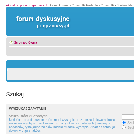
Aktualizacje na programosy.pl
:
Brave Browser
•
CrossFTP Portable
•
CrossFTP
•
System Mec
Strona główna
Szukaj
WYSZUKAJ ZAPYTANIE
Szukaj słów kluczowych:
Umieść
+
przed słowem, które musi wystąpić oraz
-
przed słowem, które
Szuk
nie może wystąpić. Jeśli umieścisz listę słów oddzielonych
|
wewnątrz
nawiasów, tylko jedno ze słów będzie musiało wystąpić. Znak * zastępuje
Szuk
dowolny ciąg znaków.