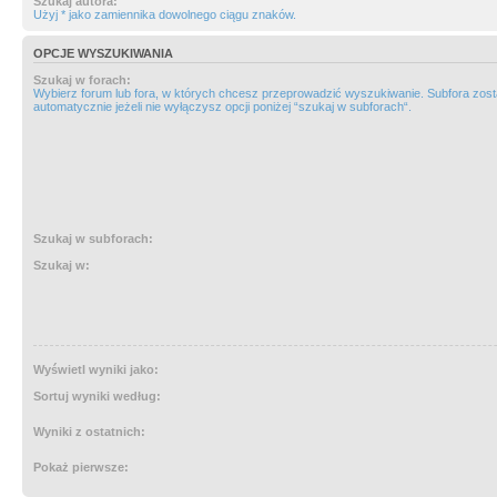
Szukaj autora:
Użyj * jako zamiennika dowolnego ciągu znaków.
OPCJE WYSZUKIWANIA
Szukaj w forach:
Wybierz forum lub fora, w których chcesz przeprowadzić wyszukiwanie. Subfora zos
automatycznie jeżeli nie wyłączysz opcji poniżej “szukaj w subforach“.
Szukaj w subforach:
Szukaj w:
Wyświetl wyniki jako:
Sortuj wyniki według:
Wyniki z ostatnich:
Pokaż pierwsze: