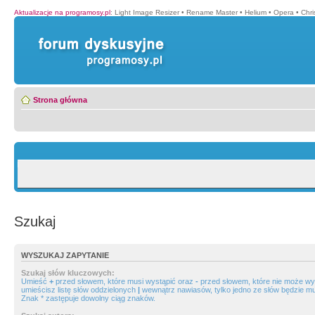
Aktualizacje na programosy.pl
:
Light Image Resizer
•
Rename Master
•
Helium
•
Opera
•
Chr
Strona główna
Szukaj
WYSZUKAJ ZAPYTANIE
Szukaj słów kluczowych:
Umieść
+
przed słowem, które musi wystąpić oraz
-
przed słowem, które nie może wys
umieścisz listę słów oddzielonych
|
wewnątrz nawiasów, tylko jedno ze słów będzie mu
Znak * zastępuje dowolny ciąg znaków.