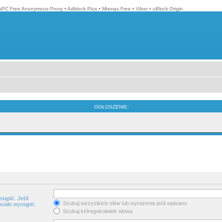
isPC Free Anonymous Proxy
•
Adblock Plus
•
Mixmax Free
•
Viber
•
uBlock Origin
OGŁOSZENIE:
tąpić. Jeśli
Szukaj wszystkich słów lub wyrażenia jeśli wpisano
siało wystąpić.
Szukaj któregokolwiek słowa