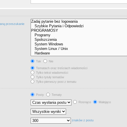
taną przeszukanie
Tak
Nie
Tematach oraz treściach wiadomości
Tylko tekst wiadomości
Tylko tytuły tematów
Tylko pierwszy post z tematu
Posty
Tematy
Rosnąco
Malejąco
znaków z postu