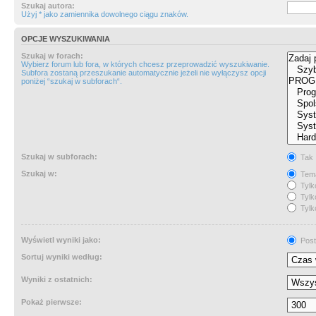
Szukaj autora:
Użyj * jako zamiennika dowolnego ciągu znaków.
OPCJE WYSZUKIWANIA
Szukaj w forach:
Wybierz forum lub fora, w których chcesz przeprowadzić wyszukiwanie.
Subfora zostaną przeszukanie automatycznie jeżeli nie wyłączysz opcji
poniżej “szukaj w subforach“.
Szukaj w subforach:
Tak
Szukaj w:
Tema
Tylk
Tylk
Tylk
Wyświetl wyniki jako:
Post
Sortuj wyniki według:
Wyniki z ostatnich:
Pokaż pierwsze: