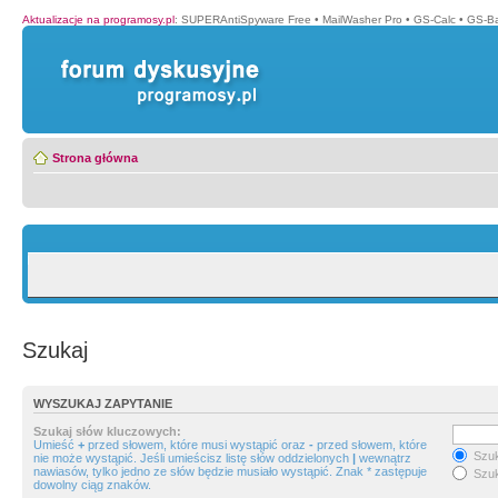
Aktualizacje na programosy.pl
:
SUPERAntiSpyware Free
•
MailWasher Pro
•
GS-Calc
•
GS-B
Strona główna
Szukaj
WYSZUKAJ ZAPYTANIE
Szukaj słów kluczowych:
Umieść
+
przed słowem, które musi wystąpić oraz
-
przed słowem, które
Szuk
nie może wystąpić. Jeśli umieścisz listę słów oddzielonych
|
wewnątrz
nawiasów, tylko jedno ze słów będzie musiało wystąpić. Znak * zastępuje
Szuk
dowolny ciąg znaków.