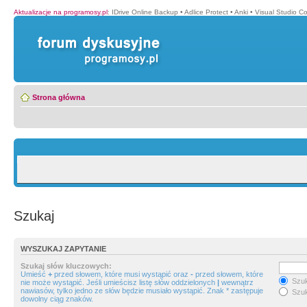
Aktualizacje na programosy.pl
:
IDrive Online Backup
•
Adlice Protect
•
Anki
•
Visual Studio C
Strona główna
Szukaj
WYSZUKAJ ZAPYTANIE
Szukaj słów kluczowych:
Umieść
+
przed słowem, które musi wystąpić oraz
-
przed słowem, które
Szuk
nie może wystąpić. Jeśli umieścisz listę słów oddzielonych
|
wewnątrz
nawiasów, tylko jedno ze słów będzie musiało wystąpić. Znak * zastępuje
Szuk
dowolny ciąg znaków.