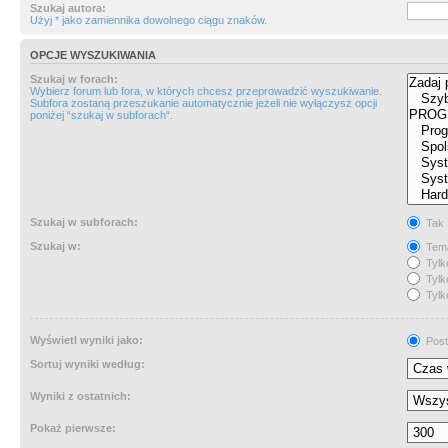
Szukaj autora:
Użyj * jako zamiennika dowolnego ciągu znaków.
OPCJE WYSZUKIWANIA
Szukaj w forach:
Wybierz forum lub fora, w których chcesz przeprowadzić wyszukiwanie.
Subfora zostaną przeszukanie automatycznie jeżeli nie wyłączysz opcji
poniżej “szukaj w subforach“.
Szukaj w subforach:
Tak
Szukaj w:
Tema
Tylk
Tylk
Tylk
Wyświetl wyniki jako:
Post
Sortuj wyniki według:
Wyniki z ostatnich:
Pokaż pierwsze: