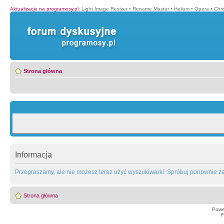
Aktualizacje na programosy.pl
:
Light Image Resizer
•
Rename Master
•
Helium
•
Opera
•
Chr
Strona główna
Informacja
Przepraszamy, ale nie możesz teraz użyć wyszukiwarki. Spróbuj ponownie za 
Strona główna
Powe
F