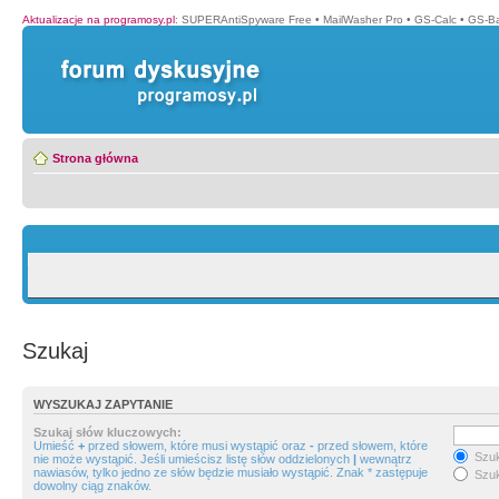
Aktualizacje na programosy.pl
:
SUPERAntiSpyware Free
•
MailWasher Pro
•
GS-Calc
•
GS-B
Strona główna
Szukaj
WYSZUKAJ ZAPYTANIE
Szukaj słów kluczowych:
Umieść
+
przed słowem, które musi wystąpić oraz
-
przed słowem, które
Szuk
nie może wystąpić. Jeśli umieścisz listę słów oddzielonych
|
wewnątrz
nawiasów, tylko jedno ze słów będzie musiało wystąpić. Znak * zastępuje
Szuk
dowolny ciąg znaków.