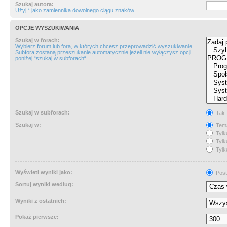
Szukaj autora:
Użyj * jako zamiennika dowolnego ciągu znaków.
OPCJE WYSZUKIWANIA
Szukaj w forach:
Wybierz forum lub fora, w których chcesz przeprowadzić wyszukiwanie.
Subfora zostaną przeszukanie automatycznie jeżeli nie wyłączysz opcji
poniżej “szukaj w subforach“.
Szukaj w subforach:
Tak
Szukaj w:
Tema
Tylk
Tylk
Tylk
Wyświetl wyniki jako:
Post
Sortuj wyniki według:
Wyniki z ostatnich:
Pokaż pierwsze: