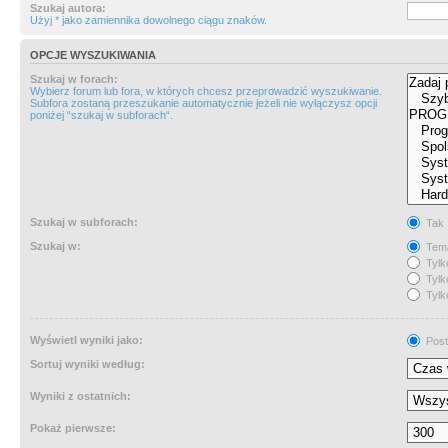
Szukaj autora:
Użyj * jako zamiennika dowolnego ciągu znaków.
OPCJE WYSZUKIWANIA
Szukaj w forach:
Wybierz forum lub fora, w których chcesz przeprowadzić wyszukiwanie.
Subfora zostaną przeszukanie automatycznie jeżeli nie wyłączysz opcji
poniżej “szukaj w subforach“.
Szukaj w subforach:
Tak
Szukaj w:
Tema
Tylk
Tylk
Tylk
Wyświetl wyniki jako:
Post
Sortuj wyniki według:
Wyniki z ostatnich:
Pokaż pierwsze: