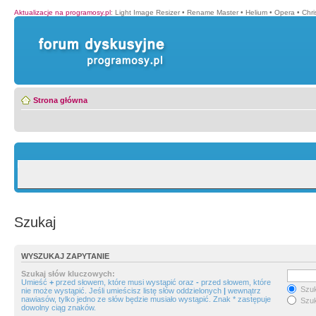
Aktualizacje na programosy.pl
:
Light Image Resizer
•
Rename Master
•
Helium
•
Opera
•
Chr
Strona główna
Szukaj
WYSZUKAJ ZAPYTANIE
Szukaj słów kluczowych:
Umieść
+
przed słowem, które musi wystąpić oraz
-
przed słowem, które
Szuk
nie może wystąpić. Jeśli umieścisz listę słów oddzielonych
|
wewnątrz
nawiasów, tylko jedno ze słów będzie musiało wystąpić. Znak * zastępuje
Szuk
dowolny ciąg znaków.