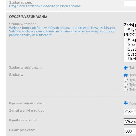
Szukaj autora:
Użyj * jako zamiennika dowolnego ciągu znaków.
OPCJE WYSZUKIWANIA
Szukaj w forach:
Wybierz forum lub fora, w których chcesz przeprowadzić wyszukiwanie.
Subfora zostaną przeszukanie automatycznie jeżeli nie wyłączysz opcji
poniżej “szukaj w subforach“.
Szukaj w subforach:
Tak
Szukaj w:
Tema
Tylk
Tylk
Tylk
Wyświetl wyniki jako:
Post
Sortuj wyniki według:
Wyniki z ostatnich:
Pokaż pierwsze: