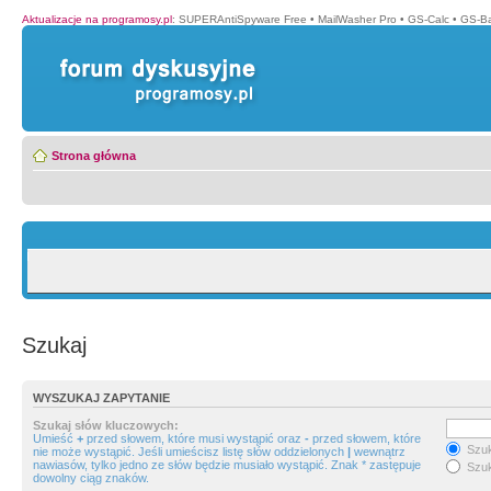
Aktualizacje na programosy.pl
:
SUPERAntiSpyware Free
•
MailWasher Pro
•
GS-Calc
•
GS-B
Strona główna
Szukaj
WYSZUKAJ ZAPYTANIE
Szukaj słów kluczowych:
Umieść
+
przed słowem, które musi wystąpić oraz
-
przed słowem, które
Szuk
nie może wystąpić. Jeśli umieścisz listę słów oddzielonych
|
wewnątrz
nawiasów, tylko jedno ze słów będzie musiało wystąpić. Znak * zastępuje
Szuk
dowolny ciąg znaków.