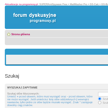
Aktualizacje na programosy.pl
:
SUPERAntiSpyware Free
•
MailWasher Pro
•
GS-Calc
•
GS-B
Strona główna
Szukaj
WYSZUKAJ ZAPYTANIE
Szukaj słów kluczowych:
Umieść
+
przed słowem, które musi wystąpić oraz
-
przed słowem, które
Szuk
nie może wystąpić. Jeśli umieścisz listę słów oddzielonych
|
wewnątrz
nawiasów, tylko jedno ze słów będzie musiało wystąpić. Znak * zastępuje
Szuk
dowolny ciąg znaków.