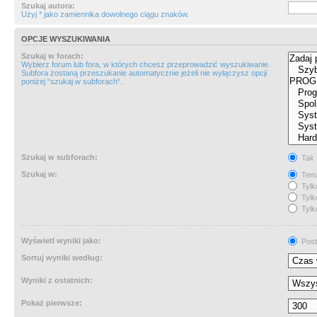
Szukaj autora:
Użyj * jako zamiennika dowolnego ciągu znaków.
OPCJE WYSZUKIWANIA
Szukaj w forach:
Wybierz forum lub fora, w których chcesz przeprowadzić wyszukiwanie.
Subfora zostaną przeszukanie automatycznie jeżeli nie wyłączysz opcji
poniżej “szukaj w subforach“.
Szukaj w subforach:
Tak
Szukaj w:
Tema
Tylk
Tylk
Tylk
Wyświetl wyniki jako:
Post
Sortuj wyniki według:
Wyniki z ostatnich:
Pokaż pierwsze: