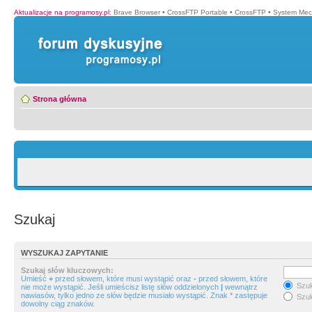
Aktualizacje na programosy.pl
:
Brave Browser
•
CrossFTP Portable
•
CrossFTP
•
System Mec
Strona główna
Szukaj
WYSZUKAJ ZAPYTANIE
Szukaj słów kluczowych:
Umieść
+
przed słowem, które musi wystąpić oraz
-
przed słowem, które
Szuk
nie może wystąpić. Jeśli umieścisz listę słów oddzielonych
|
wewnątrz
nawiasów, tylko jedno ze słów będzie musiało wystąpić. Znak * zastępuje
Szuk
dowolny ciąg znaków.