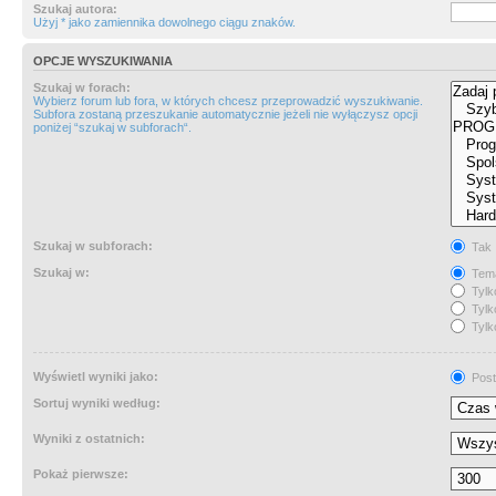
Szukaj autora:
Użyj * jako zamiennika dowolnego ciągu znaków.
OPCJE WYSZUKIWANIA
Szukaj w forach:
Wybierz forum lub fora, w których chcesz przeprowadzić wyszukiwanie.
Subfora zostaną przeszukanie automatycznie jeżeli nie wyłączysz opcji
poniżej “szukaj w subforach“.
Szukaj w subforach:
Tak
Szukaj w:
Tema
Tylk
Tylk
Tylk
Wyświetl wyniki jako:
Post
Sortuj wyniki według:
Wyniki z ostatnich:
Pokaż pierwsze: