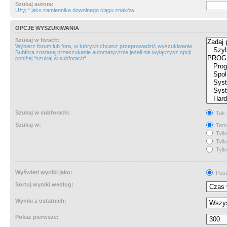
Szukaj autora:
Użyj * jako zamiennika dowolnego ciągu znaków.
OPCJE WYSZUKIWANIA
Szukaj w forach:
Wybierz forum lub fora, w których chcesz przeprowadzić wyszukiwanie.
Subfora zostaną przeszukanie automatycznie jeżeli nie wyłączysz opcji
poniżej “szukaj w subforach“.
Szukaj w subforach:
Tak
Szukaj w:
Tema
Tylk
Tylk
Tylk
Wyświetl wyniki jako:
Post
Sortuj wyniki według:
Wyniki z ostatnich:
Pokaż pierwsze: