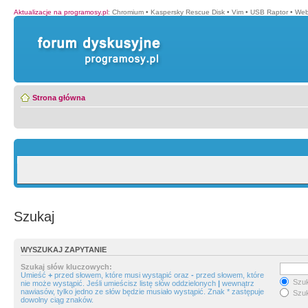
Aktualizacje na programosy.pl
:
Chromium
•
Kaspersky Rescue Disk
•
Vim
•
USB Raptor
•
Web
Strona główna
Szukaj
WYSZUKAJ ZAPYTANIE
Szukaj słów kluczowych:
Umieść
+
przed słowem, które musi wystąpić oraz
-
przed słowem, które
Szuk
nie może wystąpić. Jeśli umieścisz listę słów oddzielonych
|
wewnątrz
nawiasów, tylko jedno ze słów będzie musiało wystąpić. Znak * zastępuje
Szuk
dowolny ciąg znaków.