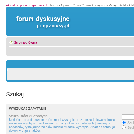
Aktualizacje na programosy.pl
:
Helium
•
Opera
•
ChrisPC Free Anonymous Proxy
•
Adblock P
Strona główna
Szukaj
WYSZUKAJ ZAPYTANIE
Szukaj słów kluczowych:
Umieść
+
przed słowem, które musi wystąpić oraz
-
przed słowem, które
Szuk
nie może wystąpić. Jeśli umieścisz listę słów oddzielonych
|
wewnątrz
nawiasów, tylko jedno ze słów będzie musiało wystąpić. Znak * zastępuje
Szuk
dowolny ciąg znaków.