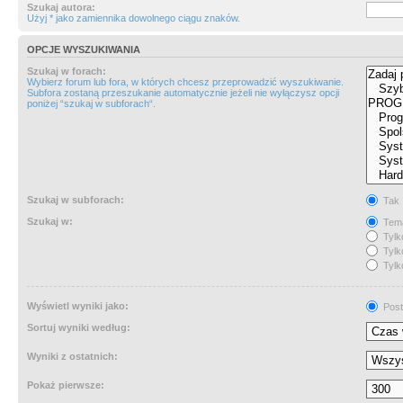
Szukaj autora:
Użyj * jako zamiennika dowolnego ciągu znaków.
OPCJE WYSZUKIWANIA
Szukaj w forach:
Wybierz forum lub fora, w których chcesz przeprowadzić wyszukiwanie.
Subfora zostaną przeszukanie automatycznie jeżeli nie wyłączysz opcji
poniżej “szukaj w subforach“.
Szukaj w subforach:
Tak
Szukaj w:
Tema
Tylk
Tylk
Tylk
Wyświetl wyniki jako:
Post
Sortuj wyniki według:
Wyniki z ostatnich:
Pokaż pierwsze: