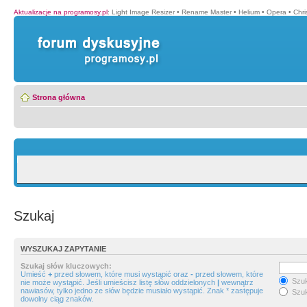
Aktualizacje na programosy.pl
:
Light Image Resizer
•
Rename Master
•
Helium
•
Opera
•
Chr
Strona główna
Szukaj
WYSZUKAJ ZAPYTANIE
Szukaj słów kluczowych:
Umieść
+
przed słowem, które musi wystąpić oraz
-
przed słowem, które
Szuk
nie może wystąpić. Jeśli umieścisz listę słów oddzielonych
|
wewnątrz
nawiasów, tylko jedno ze słów będzie musiało wystąpić. Znak * zastępuje
Szuk
dowolny ciąg znaków.