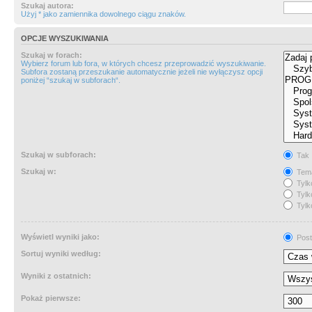
Szukaj autora:
Użyj * jako zamiennika dowolnego ciągu znaków.
OPCJE WYSZUKIWANIA
Szukaj w forach:
Wybierz forum lub fora, w których chcesz przeprowadzić wyszukiwanie.
Subfora zostaną przeszukanie automatycznie jeżeli nie wyłączysz opcji
poniżej “szukaj w subforach“.
Szukaj w subforach:
Tak
Szukaj w:
Tema
Tylk
Tylk
Tylk
Wyświetl wyniki jako:
Post
Sortuj wyniki według:
Wyniki z ostatnich:
Pokaż pierwsze: