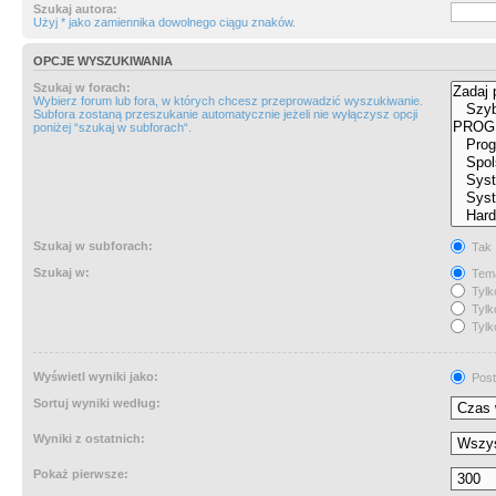
Szukaj autora:
Użyj * jako zamiennika dowolnego ciągu znaków.
OPCJE WYSZUKIWANIA
Szukaj w forach:
Wybierz forum lub fora, w których chcesz przeprowadzić wyszukiwanie.
Subfora zostaną przeszukanie automatycznie jeżeli nie wyłączysz opcji
poniżej “szukaj w subforach“.
Szukaj w subforach:
Tak
Szukaj w:
Tema
Tylk
Tylk
Tylk
Wyświetl wyniki jako:
Post
Sortuj wyniki według:
Wyniki z ostatnich:
Pokaż pierwsze: