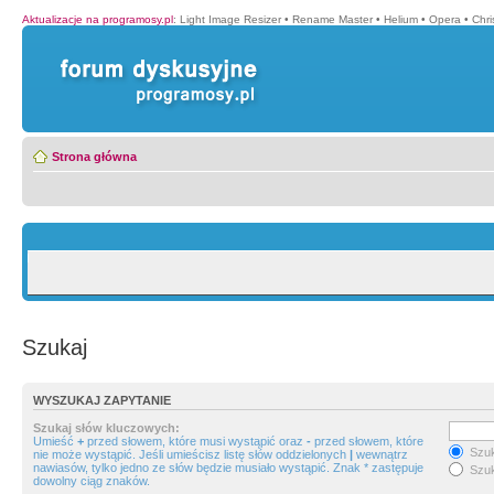
Aktualizacje na programosy.pl
:
Light Image Resizer
•
Rename Master
•
Helium
•
Opera
•
Chr
Strona główna
Szukaj
WYSZUKAJ ZAPYTANIE
Szukaj słów kluczowych:
Umieść
+
przed słowem, które musi wystąpić oraz
-
przed słowem, które
Szuk
nie może wystąpić. Jeśli umieścisz listę słów oddzielonych
|
wewnątrz
nawiasów, tylko jedno ze słów będzie musiało wystąpić. Znak * zastępuje
Szuk
dowolny ciąg znaków.