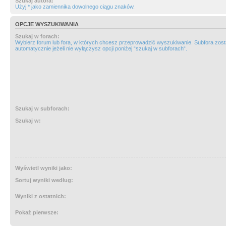
Szukaj autora:
Użyj * jako zamiennika dowolnego ciągu znaków.
OPCJE WYSZUKIWANIA
Szukaj w forach:
Wybierz forum lub fora, w których chcesz przeprowadzić wyszukiwanie. Subfora zos
automatycznie jeżeli nie wyłączysz opcji poniżej “szukaj w subforach“.
Szukaj w subforach:
Szukaj w:
Wyświetl wyniki jako:
Sortuj wyniki według:
Wyniki z ostatnich:
Pokaż pierwsze: