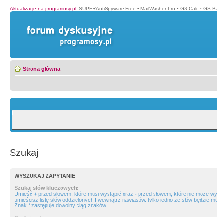
Aktualizacje na programosy.pl
:
SUPERAntiSpyware Free
•
MailWasher Pro
•
GS-Calc
•
GS-B
Strona główna
Szukaj
WYSZUKAJ ZAPYTANIE
Szukaj słów kluczowych:
Umieść
+
przed słowem, które musi wystąpić oraz
-
przed słowem, które nie może wys
umieścisz listę słów oddzielonych
|
wewnątrz nawiasów, tylko jedno ze słów będzie mu
Znak * zastępuje dowolny ciąg znaków.