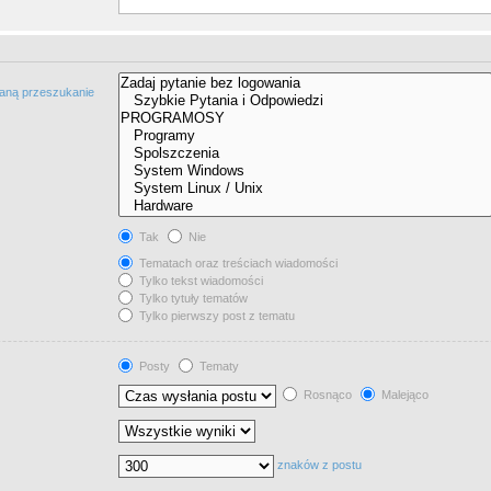
taną przeszukanie
Tak
Nie
Tematach oraz treściach wiadomości
Tylko tekst wiadomości
Tylko tytuły tematów
Tylko pierwszy post z tematu
Posty
Tematy
Rosnąco
Malejąco
znaków z postu