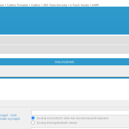
ase
•
Calibre Portable
•
Calibre
•
360 Total Security
•
n-Track Studio
•
AIMP
OGŁOSZENIE:
tąpić. Jeśli
Szukaj wszystkich słów lub wyrażenia jeśli wpisano
siało wystąpić.
Szukaj któregokolwiek słowa