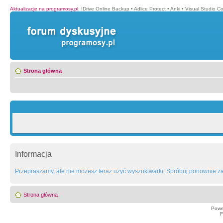
Aktualizacje na programosy.pl
:
IDrive Online Backup
•
Adlice Protect
•
Anki
•
Visual Studio C
Strona główna
Informacja
Przepraszamy, ale nie możesz teraz użyć wyszukiwarki. Spróbuj ponownie za 
Strona główna
Powe
F