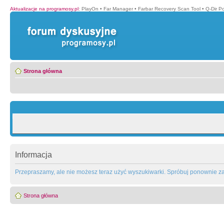
Aktualizacje na programosy.pl
:
PlayOn
•
Far Manager
•
Farbar Recovery Scan Tool
•
Q-Dir P
Strona główna
Informacja
Przepraszamy, ale nie możesz teraz użyć wyszukiwarki. Spróbuj ponownie za 
Strona główna