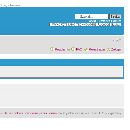
t Image Resizer
Wyszukiwarka Forum
Regulamin
FAQ
Rejestracja
Zaloguj
a
•
Usuń cookies utworzone przez forum
• Wszystkie czasy w strefie UTC + 2 godziny