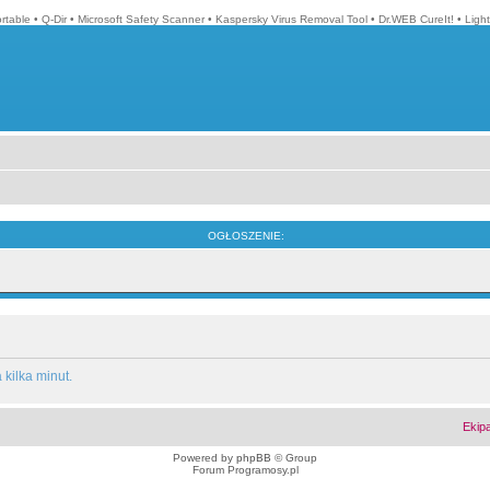
ortable
•
Q-Dir
•
Microsoft Safety Scanner
•
Kaspersky Virus Removal Tool
•
Dr.WEB CureIt!
•
Ligh
OGŁOSZENIE:
kilka minut.
Ekip
Powered by
phpBB
© Group
Forum Programosy.pl