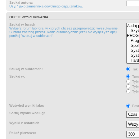
Szukaj autora:
Użyj * jako zamiennika dowolnego ciągu znaków.
OPCJE WYSZUKIWANIA
Szukaj w forach:
Wybierz forum lub fora, w których chcesz przeprowadzić wyszukiwanie.
Subfora zostaną przeszukanie automatycznie jeżeli nie wyłączysz opcji
poniżej “szukaj w subforach“.
Szukaj w subforach:
Tak
Szukaj w:
Tema
Tylk
Tylk
Tylk
Wyświetl wyniki jako:
Post
Sortuj wyniki według:
Wyniki z ostatnich:
Pokaż pierwsze: