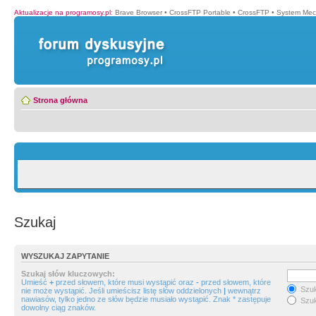
Aktualizacje na programosy.pl
:
Brave Browser
•
CrossFTP Portable
•
CrossFTP
•
System Mec
Strona główna
Szukaj
WYSZUKAJ ZAPYTANIE
Szukaj słów kluczowych:
Umieść
+
przed słowem, które musi wystąpić oraz
-
przed słowem, które
Szuk
nie może wystąpić. Jeśli umieścisz listę słów oddzielonych
|
wewnątrz
nawiasów, tylko jedno ze słów będzie musiało wystąpić. Znak * zastępuje
Szuk
dowolny ciąg znaków.