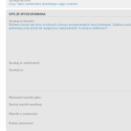
Szukaj autora:
Użyj * jako zamiennika dowolnego ciągu znaków.
OPCJE WYSZUKIWANIA
Szukaj w forach:
Wybierz forum lub fora, w których chcesz przeprowadzić wyszukiwanie. Subfora zos
automatycznie jeżeli nie wyłączysz opcji poniżej “szukaj w subforach“.
Szukaj w subforach:
Szukaj w:
Wyświetl wyniki jako:
Sortuj wyniki według:
Wyniki z ostatnich:
Pokaż pierwsze: