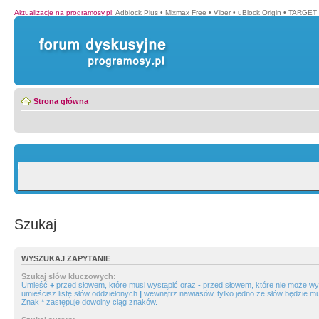
Aktualizacje na programosy.pl
:
Adblock Plus
•
Mixmax Free
•
Viber
•
uBlock Origin
•
TARGET 
Strona główna
Szukaj
WYSZUKAJ ZAPYTANIE
Szukaj słów kluczowych:
Umieść
+
przed słowem, które musi wystąpić oraz
-
przed słowem, które nie może wys
umieścisz listę słów oddzielonych
|
wewnątrz nawiasów, tylko jedno ze słów będzie mu
Znak * zastępuje dowolny ciąg znaków.