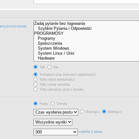
taną przeszukanie
Tak
Nie
Tematach oraz treściach wiadomości
Tylko tekst wiadomości
Tylko tytuły tematów
Tylko pierwszy post z tematu
Posty
Tematy
Rosnąco
Malejąco
znaków z postu