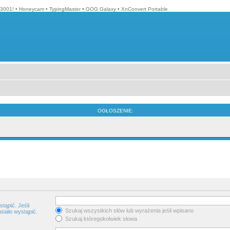
3001!
•
Honeycam
•
TypingMaster
•
GOG Galaxy
•
XnConvert Portable
OGŁOSZENIE:
tąpić. Jeśli
Szukaj wszystkich słów lub wyrażenia jeśli wpisano
siało wystąpić.
Szukaj któregokolwiek słowa