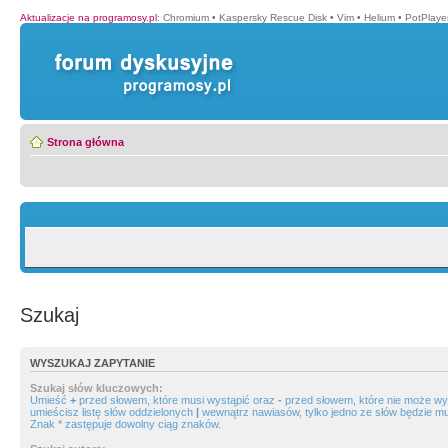
Aktualizacje na programosy.pl
:
Chromium
•
Kaspersky Rescue Disk
•
Vim
•
Helium
•
PotPlaye
Strona główna
Szukaj
WYSZUKAJ ZAPYTANIE
Szukaj słów kluczowych:
Umieść
+
przed słowem, które musi wystąpić oraz
-
przed słowem, które nie może wys
umieścisz listę słów oddzielonych
|
wewnątrz nawiasów, tylko jedno ze słów będzie mu
Znak * zastępuje dowolny ciąg znaków.