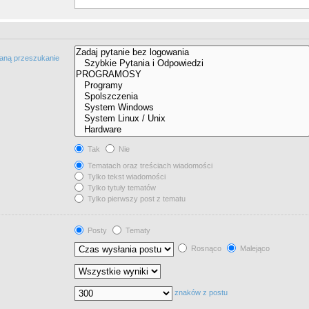
taną przeszukanie
Tak
Nie
Tematach oraz treściach wiadomości
Tylko tekst wiadomości
Tylko tytuły tematów
Tylko pierwszy post z tematu
Posty
Tematy
Rosnąco
Malejąco
znaków z postu