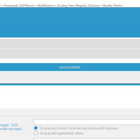
r
•
Passmark OSFMount
•
MailWasher
•
Eusing Free Registry Cleaner
•
Mozilla Firefox
OGŁOSZENIE:
tąpić. Jeśli
Szukaj wszystkich słów lub wyrażenia jeśli wpisano
siało wystąpić.
Szukaj któregokolwiek słowa