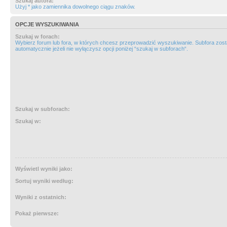
Szukaj autora:
Użyj * jako zamiennika dowolnego ciągu znaków.
OPCJE WYSZUKIWANIA
Szukaj w forach:
Wybierz forum lub fora, w których chcesz przeprowadzić wyszukiwanie. Subfora zos
automatycznie jeżeli nie wyłączysz opcji poniżej “szukaj w subforach“.
Szukaj w subforach:
Szukaj w:
Wyświetl wyniki jako:
Sortuj wyniki według:
Wyniki z ostatnich:
Pokaż pierwsze: